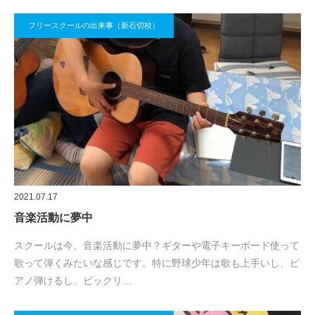
フリースクールの出来事（新石切校）
2021.07.17
音楽活動に夢中
スクールは今、音楽活動に夢中？ギターや電子キーボード使って
歌って弾くみたいな感じです。特に野球少年は歌も上手いし、ピ
アノ弾けるし、ビックリ…