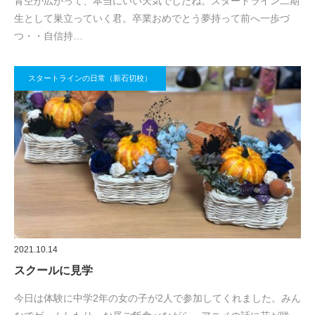
青空が広がって、本当にいい天気でしたね。スタートライン二期
生として巣立っていく君。卒業おめでとう夢持って前へ一歩づ
つ・・自信持…
スタートラインの日常（新石切校）
2021.10.14
スクールに見学
今日は体験に中学2年の女の子が2人で参加してくれました。みん