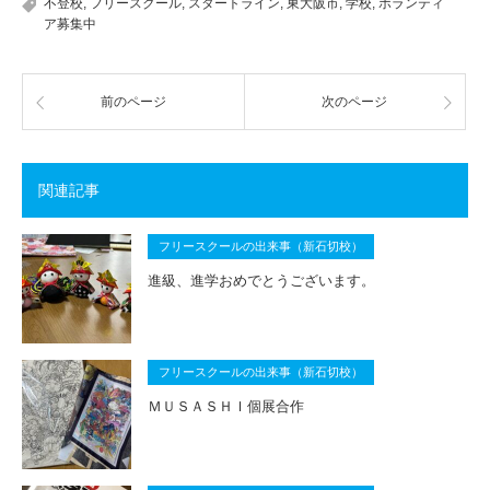
不登校
,
フリースクール
,
スタートライン
,
東大阪市
,
学校
,
ボランティ
ア募集中
前のページ
次のページ
関連記事
フリースクールの出来事（新石切校）
進級、進学おめでとうございます。
フリースクールの出来事（新石切校）
ＭＵＳＡＳＨＩ個展合作